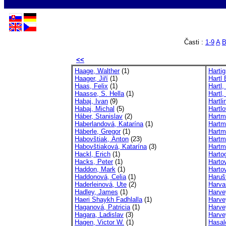
Časti :
1-9
A
<<
Haage, Walther
(1)
Hartig
Haager, Jiří
(1)
Hartl 
Haas, Felix
(1)
Hartl,
Haasse, S. Hella
(1)
Hartl,
Habaj, Ivan
(9)
Hartli
Habaj, Michal
(5)
Hartl
Háber, Stanislav
(2)
Hartm
Haberlandová, Katarína
(1)
Hartm
Häberle, Gregor
(1)
Hartm
Habovštiak, Anton
(23)
Hartm
Habovštiaková, Katarína
(3)
Hartm
Hackl, Erich
(1)
Harto
Hacks, Peter
(1)
Harto
Haddon, Mark
(1)
Harto
Haddonová, Celia
(1)
Haruš
Haderleinová, Ute
(2)
Harva
Hadley, James
(1)
Harve
Haeri Shaykh Fadhlalla
(1)
Harvey
Haganová, Patricia
(1)
Harve
Hagara, Ladislav
(3)
Harve
Hagen, Victor W.
(1)
Hasal