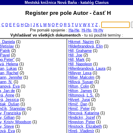
Mestská knižnica Nová Baňa
-
katalóg
Clavius
Register pre pole Autor - časť H
B
C
D
E
F
G
H
Ch
I
J
K
L
M
N
O
P
Q
R
S
T
U
V
W
X
Y
Z
,
Pre pomalé spojenie :
Ha-He
,
Hi-Ho
,
Hr-Hy
Vyhľadávať vo všetkých dokumentoch
-
tu sú použité termíny :
, Daniela
(1)
Hikmet, Nazim
(1)
Břetislav
(1)
Hilderbrandová, Elin
(1)
 Patrik
(2)
Hill, Grahame
(1)
 Pavel
(2)
Hill, Joe
(2)
ng.Peter"
(1)
Hill, Mark
(1)
ová, Helena
(1)
Hill, Napoleon
(1)
an, Lukas
(1)
Hillenbrandová, Laura
(1)
an, Rachel
(2)
Hilleyer, Lexa
(1)
ann, Jennifer
(1)
Hillier, Malcolm
(3)
ann, N.
(1)
Hillová, Susan
(1)
anová, Eva
(1)
Hilton, Colin
(2)
g, Jan de
(1)
Hilton, James
(1)
vá, Anne
(1)
Hiltonová, L.S.
(2)
vá, Jessica
(1)
Hilvert, Juraj
(2)
tiak, Dušan
(1)
Himič, Dan
(1)
nčík, Stanislav
(1)
Himič, Peter
(1)
y, Franziska
(1)
Hincová, Katarína
(1)
, Gillian
(1)
Hindický, Jozef
(7)
y, Kristy Woodson
(1)
Hingston, Peter
(1)
y, Steve
(1)
Hinstock, Elizabeth
(1)
ová, Eva
(1)
Híreš, Vladimír
(1)