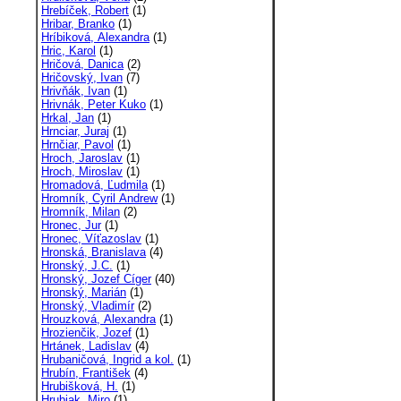
Hrebíček, Robert
(1)
Hribar, Branko
(1)
Hríbiková, Alexandra
(1)
Hric, Karol
(1)
Hričová, Danica
(2)
Hričovský, Ivan
(7)
Hrivňák, Ivan
(1)
Hrivnák, Peter Kuko
(1)
Hrkal, Jan
(1)
Hrnciar, Juraj
(1)
Hrnčiar, Pavol
(1)
Hroch, Jaroslav
(1)
Hroch, Miroslav
(1)
Hromadová, Ľudmila
(1)
Hromník, Cyril Andrew
(1)
Hromník, Milan
(2)
Hronec, Jur
(1)
Hronec, Víťazoslav
(1)
Hronská, Branislava
(4)
Hronský, J.C.
(1)
Hronský, Jozef Cíger
(40)
Hronský, Marián
(1)
Hronský, Vladimír
(2)
Hrouzková, Alexandra
(1)
Hrozienčik, Jozef
(1)
Hrtánek, Ladislav
(4)
Hrubaničová, Ingrid a kol.
(1)
Hrubín, František
(4)
Hrubišková, H.
(1)
Hrubjak, Miro
(1)