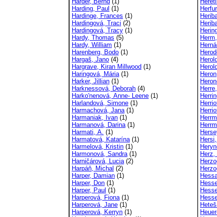
Harder, Bernd
(1)
Hereti
Harding, Paul
(1)
Herfur
Hardinge, Frances
(1)
Herib
Hardingová, Traci
(2)
Herib
Hardingová, Tracy
(1)
Hering
Hardy, Thomas
(5)
Herm,
Hardy, William
(1)
Herná
Harenberg, Bodo
(1)
Herod
Hargaš, Jano
(4)
Herold
Hargrave, Kiran Millwood
(1)
Herol
Haringová, Mária
(1)
Heron
Harker, Jillian
(1)
Heron
Harknessová, Deborah
(4)
Herre
Harko'nenová, Anne- Leene
(1)
Herrin
Harlandová, Simone
(1)
Herri
Harmachová, Jana
(1)
Herri
Harmaniak, Ivan
(1)
Herrm
Harmanová, Darina
(1)
Herrm
Harmati, A.
(1)
Herse
Harmatová, Katarína
(1)
Hersi
Harmelová, Kristin
(1)
Heryn
Harmonová, Sandra
(1)
Herz,
Harničárová, Lucia
(2)
Herzo
Harpáň, Michal
(2)
Herzo
Harper, Damian
(1)
Hessa
Harper, Don
(1)
Hesse
Harper, Paul
(1)
Hesse
Harperová, Fiona
(1)
Hesse
Harperová, Jane
(1)
Heteš
Harperová, Kerryn
(1)
Heuer