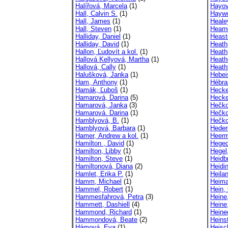
Halířová, Marcela
(1)
Hayov
Hall, Calvin S.
(1)
Haywo
Hall, James
(1)
Heal
Hall, Steven
(1)
Hearn
Halliday, Daniel
(1)
Heast
Halliday, David
(1)
Heath
Hallon, Ľudovít a kol.
(1)
Heath
Hallová Kellyová, Martha
(1)
Heath
Hallová, Cally
(1)
Heath
Halušková, Janka
(1)
Hebei
Ham, Anthony
(1)
Hébra
Hamák, Ľuboš
(1)
Hecke
Hamarová, Darina
(5)
Hecke
Hamarová, Janka
(3)
Hečko
Hamarová. Darina
(1)
Hečko
Hamblyová, B.
(1)
Hečko
Hamblyová, Barbara
(1)
Heder
Hamer, Andrew a kol.
(1)
Heerm
Hamilton , David
(1)
Heged
Hamilton, Libby
(1)
Hegel
Hamilton, Steve
(1)
Heidbr
Hamiltonová, Diana
(2)
Heidin
Hamlet, Erika P.
(1)
Heilan
Hamm, Michael
(1)
Heima
Hammel, Robert
(1)
Hein,
Hammesfahrová, Petra
(3)
Heine
Hammett, Dashiell
(4)
Heine
Hammond, Richard
(1)
Heine
Hammondová, Beate
(2)
Heins
Hámová, Eva
(1)
Heisc