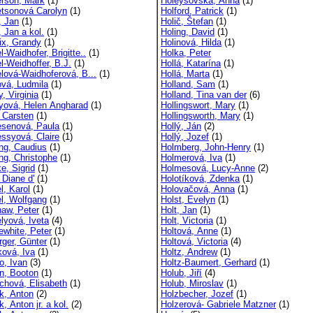
rson, Mark
(1)
Holeyšovská, Anna
(1)
tsonová Carolyn
(1)
Holford, Patrick
(1)
, Jan
(1)
Holič, Štefan
(1)
 Jan a kol.
(1)
Holing, David
(1)
ix, Grandy
(1)
Holinová, Hilda
(1)
-Waidhofer, Brigitte..
(1)
Holka, Peter
l-Weidhoffer, B.J.
(1)
Hollá, Katarína
(1)
lová-Waidhoferová, B...
(1)
Hollá, Marta
(1)
vá, Ludmila
(1)
Holland, Sam
(1)
, Virginia
(1)
Holland, Tina van der
(6)
yová, Helen Angharad
(1)
Hollingswort, Mary
(1)
 Carsten
(1)
Hollingsworth, Mary
(1)
senová, Paula
(1)
Hollý, Ján
(2)
ssyová, Claire
(1)
Hollý, Jozef
(1)
ng, Caudius
(1)
Holmberg, John-Henry
(1)
ng, Christophe
(1)
Holmerová, Iva
(1)
e, Sigrid
(1)
Holmesová, Lucy-Anne
(2)
 Diane d'
(1)
Holotíková, Zdenka
(1)
l, Karol
(1)
Holovačová, Anna
(1)
l, Wolfgang
(1)
Holst, Evelyn
(1)
aw, Peter
(1)
Holt, Jan
(1)
lyová, Iveta
(4)
Holt, Victoria
(1)
ewhite, Peter
(1)
Holtová, Anne
(1)
rger, Günter
(1)
Holtová, Victoria
(4)
ková, Iva
(1)
Holtz, Andrew
(1)
o, Ivan
(3)
Holtz-Baumert, Gerhard
(1)
n, Booton
(1)
Holub, Jiří
(4)
chová, Elisabeth
(1)
Holub, Miroslav
(1)
ik, Anton
(2)
Holzbecher, Jozef
(1)
k, Anton jr. a kol.
(2)
Holzerová- Gabriele Matzner
(1)