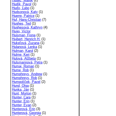
Hudec, Marek
(2)
Hudík, Pavol
(1)
Huďo, Ľubo
(1)
Hudsonová, Katy
(1)
Huerre, Patrice
(1)
Huf, Hans-Christian
(7)
Hughes, Ted
(1)
Hughesová, Kathryn
(4)
Hugo, Victor
Huisman, Fiona
(1)
Hujbert, Henrich H.
(1)
Hukeľová, Zuzana
(1)
Hulanová, Lenka
(1)
Hulman, Karol
(2)
Hulme, Keri
(1)
Hulová, Alžbeta
(1)
Hulsmannová, Petra
(1)
Humaj, Roman
(1)
Hume, Rob
(1)
Humphreys, Andrew
(1)
Humphreys, Rob
(1)
Humpolíček, Pavel
(2)
Hund, Olga
(1)
Hunka, Ján
(1)
Hunt, Morton
(1)
Hunter, Cara
(1)
Hunter, Erin
(1)
Hunter, Evan
(2)
Hunterová, Erin
(3)
Hunterová, Georgia
(1)