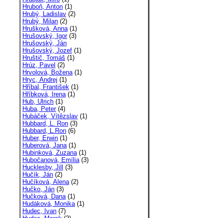
Hruboň, Anton
(1)
Hrubý, Ladislav
(2)
Hrubý, Milan
(2)
Hrušková, Anna
(1)
Hrušovský, Igor
(3)
Hrušovský, Ján
Hrušovský, Jozef
(1)
Hruštič, Tomáš
(1)
Hrúz, Pavel
(2)
Hrvolová, Božena
(1)
Hryc, Andrej
(1)
Hříbal, František
(1)
Hříbková, Irena
(1)
Hub, Ulrich
(1)
Huba, Peter
(4)
Hubáček, Vítězslav
(1)
Hubbard, L. Ron
(3)
Hubbard, L.Ron
(6)
Huber, Erwin
(1)
Huberová, Jana
(1)
Hubinková, Zuzana
(1)
Hubočanová, Emília
(3)
Hucklesby, Jill
(3)
Hučík, Ján
(2)
Hučíková, Alena
(2)
Hučko, Ján
(3)
Hučková, Dana
(1)
Hudáková, Monika
(1)
Hudec, Ivan
(7)