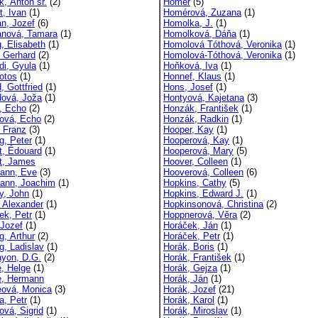
k, Anton sr.
(2)
Homér
(5)
t, Ivan
(1)
Homérová, Zuzana
(1)
an, Jozef
(6)
Homolka, J.
(1)
anová, Tamara
(1)
Homolková, Dáňa
(1)
, Elisabeth
(1)
Homolová Tóthová, Veronika
(1)
 Gerhard
(2)
Homolová-Tóthová, Veronika
(1)
di, Gyula
(1)
Hoňková, Iva
(1)
otos
(1)
Honnef, Klaus
(1)
, Gottfried
(1)
Hons, Josef
(1)
dová, Joža
(1)
Hontyová, Kajetana
(3)
, Echo
(2)
Honzák, František
(1)
ová, Echo
(2)
Honzák, Radkin
(1)
, Franz
(3)
Hooper, Kay
(1)
g, Peter
(1)
Hooperová, Kay
(1)
ot, Édouard
(1)
Hooperová, Mary
(5)
ot, James
Hoover, Colleen
(1)
ann, Eve
(3)
Hooverová, Colleen
(6)
ann, Joachim
(1)
Hopkins, Cathy
(5)
y, John
(1)
Hopkins, Edward J.
(1)
, Alexander
(1)
Hopkinsonová, Christina
(2)
ek, Petr
(1)
Hoppnerová, Věra
(2)
 Jozef
(1)
Horáček, Ján
(1)
g, Arthur
(2)
Horáček, Petr
(1)
g, Ladislav
(1)
Horák, Boris
(1)
yon, D.G.
(2)
Horák, František
(1)
, Helge
(1)
Horák, Gejza
(1)
, Hermann
Horák, Ján
(1)
ová, Monica
(3)
Horák, Jozef
(21)
a, Petr
(1)
Horák, Karol
(1)
ová, Sigrid
(1)
Horák, Miroslav
(1)