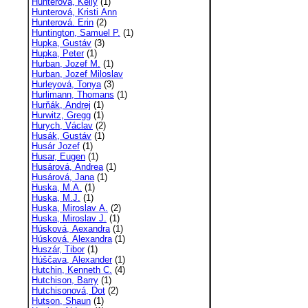
Hunterová, Kelly
(1)
Hunterová, Kristi Ann
Hunterová. Erin
(2)
Huntington, Samuel P.
(1)
Hupka, Gustáv
(3)
Hupka, Peter
(1)
Hurban, Jozef M.
(1)
Hurban, Jozef Miloslav
Hurleyová, Tonya
(3)
Hurlimann, Thomans
(1)
Hurňák, Andrej
(1)
Hurwitz, Gregg
(1)
Hurych, Václav
(2)
Husák, Gustáv
(1)
Husár Jozef
(1)
Husar, Eugen
(1)
Husárová, Andrea
(1)
Husárová, Jana
(1)
Huska, M.A.
(1)
Huska, M.J.
(1)
Huska, Miroslav A.
(2)
Huska, Miroslav J.
(1)
Húsková, Aexandra
(1)
Húsková, Alexandra
(1)
Huszár, Tibor
(1)
Húščava, Alexander
(1)
Hutchin, Kenneth C.
(4)
Hutchison, Barry
(1)
Hutchisonová, Dot
(2)
Hutson, Shaun
(1)