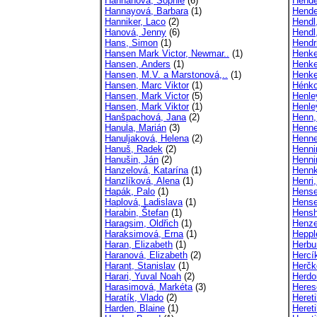
Hannahová, Sophie
(6)
Hende
Hannayová, Barbara
(1)
Hende
Hanniker, Laco
(2)
Hendl
Hanová, Jenny
(6)
Hendl,
Hans, Simon
(1)
Hendr
Hansen Mark Victor, Newmar..
(1)
Henkel
Hansen, Anders
(1)
Henke
Hansen, M.V. a Marstonová,..
(1)
Henke
Hansen, Marc Viktor
(1)
Hénko
Hansen, Mark Victor
(5)
Henley
Hansen, Mark Viktor
(1)
Henle
Hanšpachová, Jana
(2)
Henn,
Hanula, Marián
(3)
Henne
Hanuljaková, Helena
(2)
Henne
Hanuš, Radek
(2)
Henni
Hanušin, Ján
(2)
Henni
Hanzelová, Katarína
(1)
Hennk
Hanzlíková, Alena
(1)
Henri,
Hapák, Palo
(1)
Hense
Haplová, Ladislava
(1)
Hense
Harabin, Štefan
(1)
Hensh
Haragsim, Oldřich
(1)
Henze
Haraksimová, Erna
(1)
Heppl
Haran, Elizabeth
(1)
Herbu
Haranová, Elizabeth
(2)
Hercí
Harant, Stanislav
(1)
Herčk
Harari, Yuval Noah
(2)
Herdo
Harasimová, Markéta
(3)
Heres
Haratík, Vlado
(2)
Heret
Harden, Blaine
(1)
Hereti