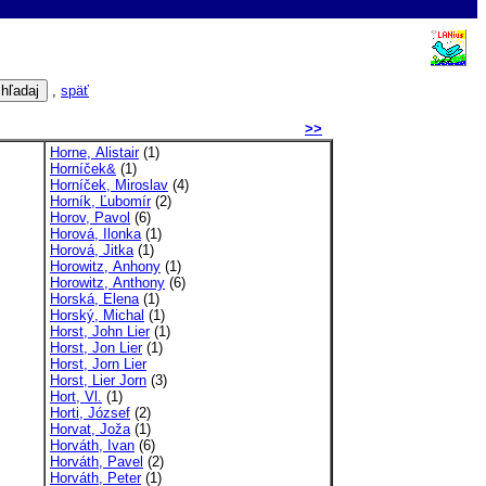
,
späť
>>
Horne, Alistair
(1)
Horníček&
(1)
Horníček, Miroslav
(4)
Horník, Ľubomír
(2)
Horov, Pavol
(6)
Horová, Ilonka
(1)
Horová, Jitka
(1)
Horowitz, Anhony
(1)
Horowitz, Anthony
(6)
Horská, Elena
(1)
Horský, Michal
(1)
Horst, John Lier
(1)
Horst, Jon Lier
(1)
Horst, Jorn Lier
Horst, Lier Jorn
(3)
Hort, Vl.
(1)
Horti, József
(2)
Horvat, Joža
(1)
Horváth, Ivan
(6)
Horváth, Pavel
(2)
Horváth, Peter
(1)