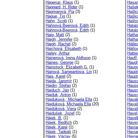
Hagerup, Klaus
(1)
Hasan
Haggard, H. Rider
(1)
Hašek
Hagmarová, Pia
(3)
Haško
Hague, Tig
(1)
Haško
Hahn, Scott
(1)
Hašto
Hahnová Beerová, Edith
(1)
Hatal
Hahnová-Beerová, Edith
(1)
Hatala
Haig, Matt
(2)
Hathaw
Haigh, Jennifer
(1)
Hatha
Haigh, Rachel
(2)
Hátle
Haichová, Elisabeth
(1)
Hátlo
Hailey, Arthur
Hattie
Hainerová, Irena Aldhoon
(1)
Hauff
Haines, George
(1)
Haugh
Hainstock, Elizabeth G.
(1)
Haugo
Hairová, Sargeantova, Lin
(1)
Haupt
Hais, Karel
(2)
Haupt
Hajda, Jaromír
(1)
Hausd
Hajdin, Štefan
(2)
Hause
Hajduch, Ján
(1)
Hausm
Hajduk, Anton
(1)
Hausm
Hajduková, Michaela Ella
(1)
Haval
Hajduková, Michaela Ella
(20)
Havaš
Hajdúková, Viera
(2)
Havaš
Hajdušek, Jozef
(1)
Havel,
Hájek, B.
(1)
Havel
Hájek, Bedřich
(2)
Haven
Hájek, Karel
(1)
Havia
Hájek, Tadeáš
(1)
Havia
Hájek, Václav
(5)
Haviar