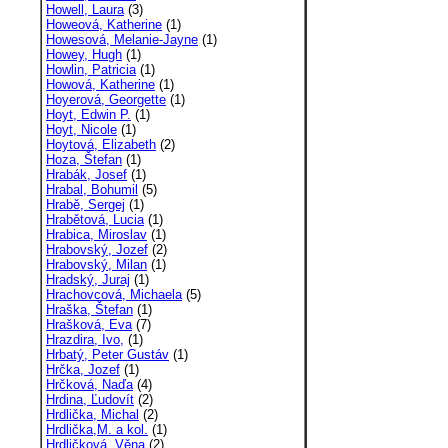
Howell, Laura
(3)
Howeová, Katherine
(1)
Howesová, Melanie-Jayne
(1)
Howey, Hugh
(1)
Howlin, Patricia
(1)
Howová, Katherine
(1)
Hoyerová, Georgette
(1)
Hoyt, Edwin P.
(1)
Hoyt, Nicole
(1)
Hoytová, Elizabeth
(2)
Hoza, Štefan
(1)
Hrabák, Josef
(1)
Hrabal, Bohumil
(5)
Hrabě, Sergej
(1)
Hrabětová, Lucia
(1)
Hrabica, Miroslav
(1)
Hrabovský, Jozef
(2)
Hrabovský, Milan
(1)
Hradský, Juraj
(1)
Hrachovcová, Michaela
(5)
Hraška, Štefan
(1)
Hrašková, Eva
(7)
Hrazdira, Ivo,
(1)
Hrbatý, Peter Gustáv
(1)
Hrčka, Jozef
(1)
Hrčková, Naďa
(4)
Hrdina, Ľudovít
(2)
Hrdlička, Michal
(2)
Hrdlička,M. a kol.
(1)
Hrdličková, Věna
(2)