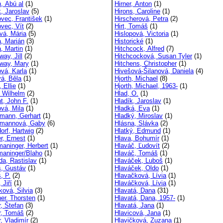
, Abú al
(1)
Hirner, Anton
(1)
, Jaroslav
(5)
Hirons, Caroline
(1)
vec, František
(1)
Hirscherová, Petra
(2)
vec, Vít
(2)
Hirt, Tomáš
(1)
vá, Mária
(5)
Hislopová, Victoria
(1)
a, Marián
(3)
Historické
(1)
, Martin
(1)
Hitchcock, Alfred
(7)
ay, Jill
(2)
Hitchcocková, Susan Tyler
(1)
way, Mary
(1)
Hitchens, Christopher
(1)
ová, Karla
(1)
Hivešová-Šilanová, Daniela
(4)
vá, Běla
(1)
Hjorth, Michael
(8)
, Ellie
(1)
Hjorth, Michael, 1963-
(1)
, Wilhelm
(2)
Hlad, O.
(1)
t, John F.
(1)
Hladík, Jaroslav
(1)
vá, Mila
(1)
Hladká, Eva
(1)
mann, Gerhart
(1)
Hladký, Miroslav
(1)
mannová, Gaby
(6)
Hlásna, Slávka
(2)
orf, Hartwig
(2)
Hlatký, Edmund
(1)
r, Ernest
(1)
Hlava, Bohumír
(1)
aninger, Herbert
(1)
Hlaváč, Ľudovít
(2)
aninger/Blaho
(1)
Hlaváč, Tomáš
(1)
da, Rastislav
(1)
Hlaváček, Luboš
(1)
, Gustáv
(1)
Hlaváček, Oldo
(1)
, P.
(2)
Hlavačková, Lívia
(1)
 Jiří
(1)
Hlaváčková, Lívia
(1)
ková, Silvia
(3)
Hlavatá, Dana
(31)
er, Thorsten
(1)
Hlavatá, Dana, 1957-
(1)
r, Štefan
(3)
Hlavatá, Jana
(1)
r, Tomáš
(2)
Hlavicová, Jana
(1)
, Vladimír
(2)
Hlavičková, Zuzana
(1)