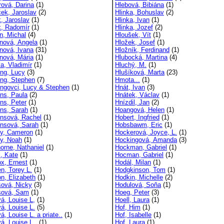
rová, Darina
(1)
Hlebová, Bibiána
(1)
ček, Jaroslav
(2)
Hlinka, Bohuslav
(2)
k, Jaroslav
(1)
Hlinka, Ivan
(1)
k, Radomír
(1)
Hlinka, Jozef
(2)
n, Michal
(4)
Hloušek, Vít
(1)
nová, Angela
(1)
Hložek, Josef
(1)
nová, Ivana
(31)
Hložník, Ferdinand
(1)
nová, Mária
(1)
Hlubocká, Martina
(4)
la, Vladimír
(1)
Hluchý, M.
(1)
ng, Lucy
(3)
Hlušíková, Marta
(23)
ng, Stephen
(7)
Hmota...
(1)
ngovci, Lucy & Stephen
(1)
Hnát, Ivan
(3)
ns, Paula
(2)
Hnátek, Václav
(1)
ns, Peter
(1)
Hnízdil, Jan
(2)
ns, Sarah
(1)
Hoangová, Helen
(1)
nsová, Rachel
(1)
Hobert, Ingfried
(1)
nsová, Sarah
(1)
Hobsbawm, Eric
(1)
y, Cameron
(1)
Hockerová, Joyce, L.
(1)
y, Noah
(1)
Hockingová, Amanda
(3)
orne, Nathaniel
(1)
Hockman, Gabriel
(1)
l, Kate
(1)
Hocman, Gabriel
(1)
x, Ernest
(1)
Hodál, Milan
(1)
n, Torey L.
(1)
Hodgkinson, Tom
(1)
n, Elizabeth
(1)
Hodkin, Michelle
(2)
ová, Nicky
(3)
Hodulová, Soňa
(1)
sová, Sam
(1)
Hoeg, Peter
(3)
á, Louise L,
(1)
Hoell, Laura
(1)
á, Louise L.
(5)
Hof, Him
(1)
, Louise L. a priate..
(1)
Hof, Isabelle
(1)
á, Louise L..
(1)
Hof, Laura
(1)