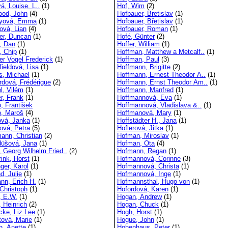
á, Louise, L..
(1)
Hof, Wim
(2)
od, John
(4)
Hofbauer, Bretislav
(1)
eyová, Emma
(1)
Hofbauer, Břetislav
(1)
ová, Lian
(4)
Hofbauer, Roman
(1)
er, Duncan
(1)
Hofé, Günter
(2)
, Dan
(1)
Hoffer, William
(1)
, Chip
(1)
Hoffman, Matthew a Metcalf..
(1)
er Vogel Frederick
(1)
Hoffman, Paul
(3)
fieldová, Lisa
(1)
Hoffmann, Brigitte
(2)
s, Michael
(1)
Hoffmann, Ernest Theodor A..
(1)
rdová, Frédérigue
(2)
Hoffmann, Ernst Theodor Am..
(1)
l, Vilém
(1)
Hoffmann, Manfred
(1)
r, Frank
(1)
Hoffmannová, Eva
(1)
, František
Hoffmannová, Vladislava &..
(1)
, Maroš
(4)
Hoffmanová, Mary
(1)
vá, Janka
(1)
Hoffstädter H., Jana
(1)
ová, Petra
(5)
Hoflerová, Jitka
(1)
ann, Christian
(2)
Hofman, Miroslav
(1)
üšová, Jana
(1)
Hofman, Ota
(4)
, Georg Wilhelm Fried..
(2)
Hofmann, Regan
(1)
ink, Horst
(1)
Hofmannová, Corinne
(3)
ger, Karol
(1)
Hofmannová, Christa
(1)
d, Julie
(1)
Hofmannová, Inge
(1)
nn, Erich H.
(1)
Hofmannsthal, Hugo von
(1)
 Christoph
(1)
Hofordová, Karen
(1)
, E.W.
(1)
Hogan, Andrew
(1)
, Heinrich
(2)
Hogan, Chuck
(1)
cke, Liz Lee
(1)
Hogh, Horst
(1)
tová, Marie
(1)
Hogue, John
(1)
h, Anette
(1)
Hohenhaus, Peter
(1)