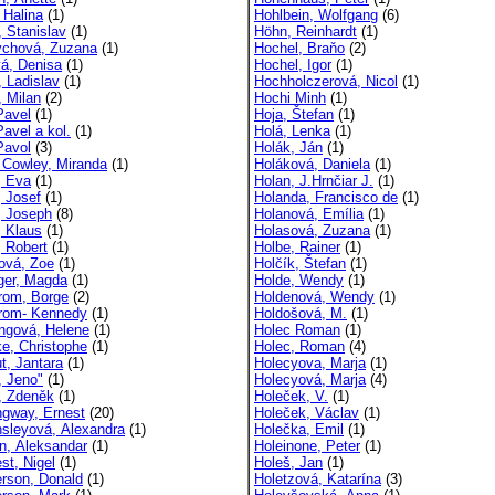
 Halina
(1)
Hohlbein, Wolfgang
(6)
, Stanislav
(1)
Höhn, Reinhardt
(1)
ychová, Zuzana
(1)
Hochel, Braňo
(2)
vá, Denisa
(1)
Hochel, Igor
(1)
, Ladislav
(1)
Hochholczerová, Nicol
(1)
, Milan
(2)
Hochi Minh
(1)
Pavel
(1)
Hoja, Štefan
(1)
Pavel a kol.
(1)
Holá, Lenka
(1)
Pavol
(3)
Holák, Ján
(1)
r Cowley, Miranda
(1)
Holáková, Daniela
(1)
, Eva
(1)
Holan, J.Hrnčiar J.
(1)
, Josef
(1)
Holanda, Francisco de
(1)
r, Joseph
(8)
Holanová, Emília
(1)
, Klaus
(1)
Holasová, Zuzana
(1)
, Robert
(1)
Holbe, Rainer
(1)
rová, Zoe
(1)
Holčík, Štefan
(1)
nger, Magda
(1)
Holde, Wendy
(1)
trom, Borge
(2)
Holdenová, Wendy
(1)
trom- Kennedy
(1)
Holdošová, M.
(1)
ngová, Helene
(1)
Holec Roman
(1)
e, Christophe
(1)
Holec, Roman
(4)
t, Jantara
(1)
Holecyova, Marja
(1)
, Jeno"
(1)
Holecyová, Marja
(4)
, Zdeněk
(1)
Holeček, V.
(1)
gway, Ernest
(20)
Holeček, Václav
(1)
sleyová, Alexandra
(1)
Holečka, Emil
(1)
, Aleksandar
(1)
Holeinone, Peter
(1)
st, Nigel
(1)
Holeš, Jan
(1)
rson, Donald
(1)
Holetzová, Katarína
(3)