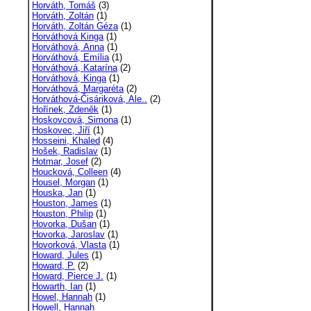
Horváth, Tomáš
(3)
Horváth, Zoltán
(1)
Horváth, Zoltán Géza
(1)
Horváthová Kinga
(1)
Horváthová, Anna
(1)
Horváthová, Emília
(1)
Horváthová, Katarína
(2)
Horváthová, Kinga
(1)
Horváthová, Margaréta
(2)
Horváthová-Čisáriková, Ale..
(2)
Hořínek, Zdeněk
(1)
Hoskovcová, Simona
(1)
Hoskovec, Jiří
(1)
Hosseini, Khaled
(4)
Hošek, Radislav
(1)
Hotmar, Josef
(2)
Houcková, Colleen
(4)
Housel, Morgan
(1)
Houska, Jan
(1)
Houston, James
(1)
Houston, Philip
(1)
Hovorka, Dušan
(1)
Hovorka, Jaroslav
(1)
Hovorková, Vlasta
(1)
Howard, Jules
(1)
Howard, P.
(2)
Howard, Pierce J.
(1)
Howarth, Ian
(1)
Howel, Hannah
(1)
Howell, Hannah