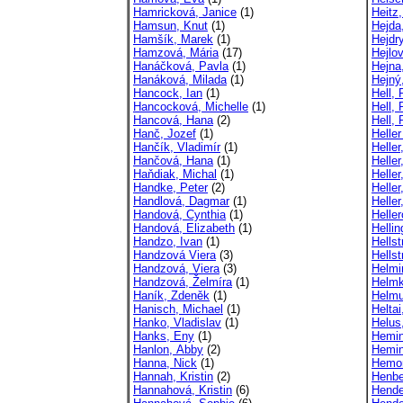
Hamricková, Janice
(1)
Heitz,
Hamsun, Knut
(1)
Hejda
Hamšík, Marek
(1)
Hejdr
Hamzová, Mária
(17)
Hejlo
Hanáčková, Pavla
(1)
Hejna
Hanáková, Milada
(1)
Hejný
Hancock, Ian
(1)
Hell, 
Hancocková, Michelle
(1)
Hell, 
Hancová, Hana
(2)
Hell, 
Hanč, Jozef
(1)
Helle
Hančík, Vladimír
(1)
Heller
Hančová, Hana
(1)
Heller
Haňdiak, Michal
(1)
Helle
Handke, Peter
(2)
Heller
Handlová, Dagmar
(1)
Heller
Handová, Cynthia
(1)
Helle
Handová, Elizabeth
(1)
Helli
Handzo, Ivan
(1)
Hells
Handzová Viera
(3)
Hells
Handzová, Viera
(3)
Helmi
Handzová, Želmíra
(1)
Helmk
Haník, Zdeněk
(1)
Helmu
Hanisch, Michael
(1)
Heltai
Hanko, Vladislav
(1)
Helus
Hanks, Eny
(1)
Hemin
Hanlon, Abby
(2)
Hemin
Hanna, Nick
(1)
Hemon
Hannah, Kristin
(2)
Henbe
Hannahová, Kristin
(6)
Hende