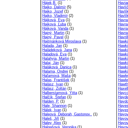
Hájek,B.
(1)
Havia
Hajko, Dalimír
(5)
Havlí
Hajko, Jozef
(1)
Havlí
Hajko, Vladimír
(2)
Havlí
Hájková, Eva
(1)
Havra
Hajková, Ľuba
(1)
Havra
Hájková, Vanda
(1)
Havra
Hajný, Martin
(1)
Havra
Hajný, Pavel
(1)
Havril
Hajtmánková Miroslava
(1)
Hawki
Halada, Jan
(1)
Hawki
Haládeková, Jana
(1)
Hawki
Haladová, Eva
(1)
Hawki
Halahyja, Martin
(1)
Hawki
Halaj, Ján
(1)
Hawki
Haláková, Danica
(1)
Hawki
Halama, Ondrej
(1)
Hawki
Haľamová, Maša
(4)
Hawle
Halas, František
(1)
Hawle
Halász, Ivan
(1)
Hawth
Halász, Zoltán
(1)
Haxel
Halberstamová, Yitta
(1)
Hayco
Halčík, Štefan
(1)
Hayde
Halden, P.
(1)
Haydo
Hale, Shannon
(1)
Hayes
Hálek, Ivan
(1)
Haye
Haleová, Deborah, Gastonov..
(1)
Hayov
Haleš, Jiří
(1)
Hayov
Haley, Alex
(1)
Hayová
Halgašová, Veronika
(1)
Hayov