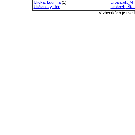
Ulická, Ľudmila
(1)
Urbančok, Mil
Uličiansky, Ján
Urbánek, Štef
V závorkách je uved