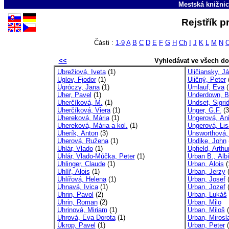
Mestská knižni
Rejstřík p
Části :
1-9
A
B
C
D
E
F
G
H
Ch
I
J
K
L
M
N
<<
Vyhledávat ve všech d
Ubrežiová, Iveta
(1)
Uličiansky, Já
Uglov, Fjodor
(1)
Uličný, Peter
(
Ugróczy, Jana
(1)
Umlauf, Eva
(
Uher, Pavel
(1)
Underdown, B
Uherčíková, M.
(1)
Undset, Sigri
Uherčíková, Viera
(1)
Unger, G.F.
(3
Uhereková, Mária
(1)
Ungerová, Ani
Uhereková, Mária a kol.
(1)
Ungerová, Lis
Uherík, Anton
(3)
Unsworthová
Uherová, Ružena
(1)
Updike, John
Uhlár, Vlado
(1)
Upfield, Arthu
Uhlár, Vlado-Múčka, Peter
(1)
Urban B., Alb
Uhlinger, Claude
(1)
Urban, Alois
(
Uhlíř, Alois
(1)
Urban, Jerzy
(
Uhlířová, Helena
(1)
Urban, Josef
(
Uhnavá, Ivica
(1)
Urban, Jozef
(
Uhrin, Pavol
(2)
Urban, Lukáš
Uhrin, Roman
(2)
Urban, Milo
Uhrinová, Miriam
(1)
Urban, Miloš
(
Uhrová, Eva Dorota
(1)
Urban, Mirosl
Úkrop, Pavel
(1)
Urban, Peter
(