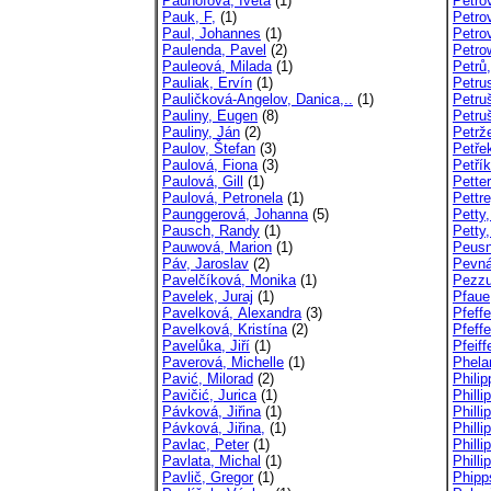
Pauhofová, Iveta
(1)
Petro
Pauk, F,
(1)
Petrov
Paul, Johannes
(1)
Petrov
Paulenda, Pavel
(2)
Petro
Pauleová, Milada
(1)
Petrů
Pauliak, Ervín
(1)
Petru
Pauličková-Angelov, Danica,..
(1)
Petru
Pauliny, Eugen
(8)
Petru
Pauliny, Ján
(2)
Petrž
Paulov, Štefan
(3)
Petře
Paulová, Fiona
(3)
Petřík
Paulová, Gill
(1)
Pette
Paulová, Petronela
(1)
Pettr
Paunggerová, Johanna
(5)
Petty,
Pausch, Randy
(1)
Petty
Pauwová, Marion
(1)
Peusn
Páv, Jaroslav
(2)
Pevná
Pavelčíková, Monika
(1)
Pezzu
Pavelek, Juraj
(1)
Pfaue
Pavelková, Alexandra
(3)
Pfeffe
Pavelková, Kristína
(2)
Pfeff
Pavelůka, Jiří
(1)
Pfeiff
Paverová, Michelle
(1)
Phela
Pavić, Milorad
(2)
Philip
Pavičić, Jurica
(1)
Philli
Pávková, Jiřina
(1)
Philli
Pávková, Jiřina,
(1)
Philli
Pavlac, Peter
(1)
Philli
Pavlata, Michal
(1)
Phill
Pavlič, Gregor
(1)
Phipp