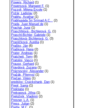
Powers, Richard
(1)
Powersová, Margaret F.
(1)
Pozzoli, Milena Ercole
(1)
Požár, Ladislav
(2)
Prabhu, Avathar
(1)
Prabhupáda Šri Šrímad A.C...
(2)
Prada, Juan Manuel de
(1)
Prachár, Juraj
(1)
Praschhlová - Bichlerová, G.
(1)
Praschl-Bichler, Gabriele
(1)
Praschlová- Bichlerová, G.
(3)
Prasličková, Aurélia
(1)
Praško, Ján
(6)
Prašková, Hana
(2)
Prater, Andreas
(1)
Pratchett, Terry
(8)
Pratolini, Vasco
(1)
Prause, Gerhard
(1)
Pravdová, Zuzana
(1)
Práznovský, Alexander
(1)
Pražák, Přemysl
(1)
Prečan, Vilém
(1)
predslov: Cruickshank, Dan
(1)
Pregl, Sanja
(1)
Prekliatie
(1)
Prekopová, Jiřina
(1)
Preložník, Vladimír
(2)
Presner, L.A.
(1)
Press, Julian
(2)
Prette, M.C.
(1)