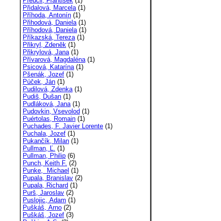
Přeučil, František
(1)
Přidalová, Marcela
(1)
Příhoda, Antonín
(1)
Přihodová, Daniela
(1)
Příhodová, Daniela
(1)
Příkazská, Tereza
(1)
Přikryl, Zdeněk
(1)
Přikrylová, Jana
(1)
Přívarová, Magdaléna
(1)
Psicová, Katarína
(1)
Pšenák, Jozef
(1)
Púček, Ján
(1)
Pudilová, Zdenka
(1)
Pudiš, Dušan
(1)
Pudláková, Jana
(1)
Pudovkin, Vsevolod
(1)
Puértolas, Romain
(1)
Puchades, F. Javier Lorente
(1)
Puchala, Jozef
(1)
Pukančík, Milan
(1)
Pullman, Ľ.
(1)
Pullman, Philip
(6)
Punch, Keith F.
(2)
Punke, Michael
(1)
Pupala, Branislav
(2)
Pupala, Richard
(1)
Purš, Jaroslav
(2)
Puslojic, Adam
(1)
Puškáš, Arno
(2)
Puškáš, Jozef
(3)