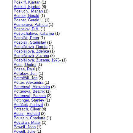
Poskiff, Kjartan
(1)
Poskitt, Kjartan
(8)
Posluch, Marian
(1)
Posner, Gerald
(1)
Posner, Gerald L.
(1)
Posnerová, Patricia
(1)
Pospelov, D.A.
(1)
Pospíchalová, Katarína
(1)
Pospíšil, Peter
(1)
Pospíšil, Stanislav
(1)
Pospíšilová, Dorota
(1)
Pospíšilová, Zdeňka
(1)
Pospíšilová, Zuzana
(3)
Pospíšilová, Zuzana, 1975-
(1)
Poss, Ondrej
(1)
Posse, Raul
(1)
Poťakov, Jurij
(1)
Potměšil, Jan
(2)
Potter, Alexandra
(1)
Potterová, Alexandra
(3)
Potterová, Beatrix
(1)
Potterová, Patricia
(2)
Pottinger, Stanley
(1)
Potúček, Ľudovít
(1)
Pötzsch, Oliver
(4)
Poulin, Richard
(2)
Poussin, Charlotte
(1)
Považan, Matej
(1)
Powell, John
(1)
Powell, Julie
(1)