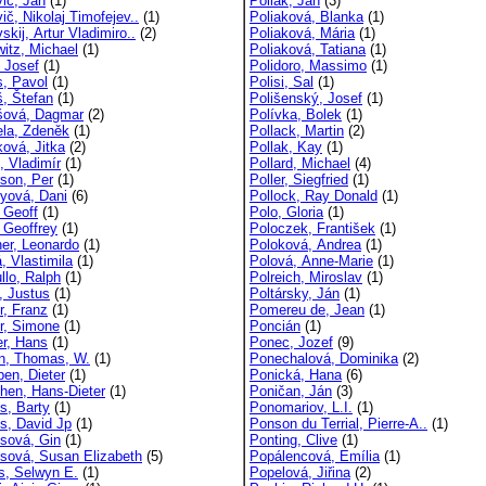
vič, Ján
(1)
Poliak, Ján
(3)
ič, Nikolaj Timofejev..
(1)
Poliaková, Blanka
(1)
skij, Artur Vladimiro..
(2)
Poliaková, Mária
(1)
witz, Michael
(1)
Poliaková, Tatiana
(1)
, Josef
(1)
Polidoro, Massimo
(1)
s, Pavol
(1)
Polisi, Sal
(1)
š, Štefan
(1)
Polišenský, Josef
(1)
šová, Dagmar
(2)
Polívka, Bolek
(1)
ela, Zdeněk
(1)
Pollack, Martin
(2)
ková, Jitka
(2)
Pollak, Kay
(1)
, Vladimír
(1)
Pollard, Michael
(4)
rson, Per
(1)
Poller, Siegfried
(1)
eyová, Dani
(6)
Pollock, Ray Donald
(1)
 Geoff
(1)
Polo, Gloria
(1)
, Geoffrey
(1)
Poloczek, František
(1)
er, Leonardo
(1)
Poloková, Andrea
(1)
, Vlastimila
(1)
Polová, Anne-Marie
(1)
llo, Ralph
(1)
Polreich, Miroslav
(1)
, Justus
(1)
Poltársky, Ján
(1)
r, Franz
(1)
Pomereu de, Jean
(1)
er, Simone
(1)
Poncián
(1)
er, Hans
(1)
Ponec, Jozef
(9)
n, Thomas, W.
(1)
Ponechalová, Dominika
(2)
pen, Dieter
(1)
Ponická, Hana
(6)
phen, Hans-Dieter
(1)
Poničan, Ján
(3)
ps, Barty
(1)
Ponomariov, L.I.
(1)
ps, David Jp
(1)
Ponson du Terrial, Pierre-A..
(1)
psová, Gin
(1)
Ponting, Clive
(1)
ipsová, Susan Elizabeth
(5)
Popálencová, Emília
(1)
s, Selwyn E.
(1)
Popelová, Jiřina
(2)