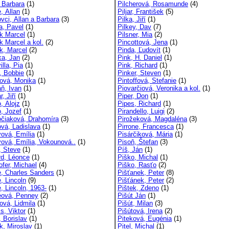
 Barbara
(1)
Pilcherová, Rosamunde
(4)
, Allan
(1)
Piljar, František
(5)
vci, Allan a Barbara
(3)
Pilka, Jiří
(1)
a, Pavel
(1)
Pilkey, Dav
(7)
k Marcel
(1)
Pilsner, Mia
(2)
k Marcel a kol.
(2)
Pincottová, Jena
(1)
k, Marcel
(2)
Pinda, Ľudovít
(1)
ka, Jan
(2)
Pink, H. Daniel
(1)
lla, Pia
(1)
Pink, Richard
(1)
, Bobbie
(1)
Pinker, Steven
(1)
ová, Monika
(1)
Pintoffová, Stefanie
(1)
ň, Ivan
(1)
Piovarčiová, Veronika a kol.
(1)
, Jiří
(1)
Piper, Don
(1)
, Alojz
(1)
Pipes, Richard
(1)
, Jozef
(1)
Pirandello, Luigi
(2)
čiaková, Drahomíra
(3)
Pirožeková, Magdaléna
(3)
vá, Ladislava
(1)
Pirrone, Francesca
(1)
ová, Emília
(1)
Pisárčiková, Mária
(1)
ová, Emília, Vokounová..
(1)
Pisoň, Štefan
(3)
, Steve
(1)
Píš, Ján
(1)
rd, Léonce
(1)
Piško, Michal
(1)
ofer, Michael
(4)
Piško, Rasťo
(2)
e, Charles Sanders
(1)
Pišťanek, Peter
(8)
, Lincoln
(9)
Pišťánek, Peter
(2)
, Lincoln, 1963-
(1)
Pištek, Zdeno
(1)
eová, Penney
(2)
Pišút Ján
(1)
ová, Lidmila
(1)
Pišút, Milan
(3)
s, Viktor
(1)
Pišútová, Irena
(2)
, Borislav
(1)
Piteková, Eugénia
(1)
k, Miroslav
(1)
Pitel, Michal
(1)