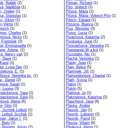
ek, Radek
(2)
Pitman, Richard
(1)
vá, Naděžda
(1)
Piťo, Vojtech
(1)
h, Ondrej
(1)
Piťová, Mária
(1)
ka, Stanislav
(1)
Piťová, Mária- Vojtech Piťo
(1)
n, Viktor
(1)
Pittich, Eduard
(1)
n,Viktor
(1)
Pitzorno, Bianca
(1)
Imrich
(1)
Pius, Miroslav
(3)
rino, Charles
(1)
Piussi, Lucia
(1)
grinová, Nicky
(1)
Pivarčiová, Katarína
(2)
, František
(2)
Pivoluska, Juraj
(1)
tier, Emmanuelle
(1)
Pivovarčiová, Veronika
(1)
ane, Arlene,
(1)
Piwowarski.W a kol
(1)
vá, Nancy van
(2)
Pizzolatto, Nic
(1)
r, Dave
(1)
Plachá, Veronika
(1)
Karol
(1)
Plaidy, Jean
(1)
lor, Lygia Day
(1)
Plain, Belva
(5)
steková, E.
(1)
Plamínek, Jiří
(1)
žková, Veronika bc.
(1)
Plamondonová, Chantal
(1)
c, Daniel
(2)
Plath, Sylvia
(1)
rová, Sarah
(1)
Platini
(1)
, Louise
(3)
Platón
(5)
packerová, Sara
(1)
Plattová, Jo
(1)
packerová, Sára
(1)
Platznerová, Katarína
(2)
šová, Alena
(6)
Plauchová, Jana
(4)
er, Otto
(1)
Plávka, Andrej
, Jicchok Lejbuš
(1)
Plesník, Ján
(1)
, Lejbuš Jicchok
(1)
Plesník, Ľubomír
(2)
man, Jakov I.
(1)
Plesník, Pavol
(1)
, Beto
(1)
Plevza, Viliam
(6)
- Reverte, Arturo
(2)
Plháková, Alena
(1)