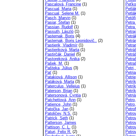
Pascalová, Francine
(1)
Peťko
Pascual, Maria
(1)
Petlák
Pascual, Selene M.
(1)
Petlák
Pasch, Marvin
(1)
Petöf
Pasiar, Štefan
(1)
Petra
Passian, Rudolf
(1)
Petra
Passuth, László
(1)
Petraj
Pasternak, Boris
(4)
Petrá
Pasternak, Boris Leonidovič..
(2)
Petrá
Pastierik, Vladimír
(1)
Petra
Pastieriková, Marta
(1)
Petrá
Pastirčák, Daniel
(5)
Petrá
Pastoreková, Anika
(2)
Petra
Pašek, M.
(1)
Petra
Pašteka, Július
(3)
Petri,
Pať
(1)
Petria
Patakiová, Allison
(1)
Petrie
Patáková, Marta
(3)
Petrík
Paterculus, Velleius
(1)
Petrík
Paterson, Brian
(1)
Petrík
Patersonová, Cyntia
(1)
Petrj
Patchettová, Ann
(1)
Petro
Patience, John
(1)
Petro,
Patočka, Jan
(1)
Petro
Patoličev, N.S.
(1)
Petrov
Patrick, Seth
(1)
Petrov
Patterson, James
Petro
Pattison, C. L.
(1)
Petro
Paturi, Felix R.
(2)
Petro