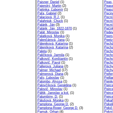
Paisner, Daniel
(1)
Peas,
Pajerský, Martin
(2)
Pease
Pajtinka, Ľubomír
(1)
Peaso
Paľa, Gabriel
(2)
Pecin
Palaciová, R.J.
(1)
Pecní
Palahniuk, Chuck
(1)
Pecní
Palárik, Ján
(3)
Pecní
Palárik, Ján, 1822-1870
(1)
Pečír
Palát, Miroslav
(1)
Pedevi
Palatková, Monika
(1)
Peers
Palenčárová, Jana
(1)
Peetz
Páleniková, Katarína
(1)
Pechá
Páleníková, Katarína
(2)
Pechar
Paleta
(1)
Pecho
Paličková, Jarmila
(1)
Pecho
Palkovič, Konštantín
(1)
Pecho
Palkovič, Pavol
(1)
Pecho
Pallerová, Juliana
(2)
Péchy
Palmer, Michael
(17)
Péchy
Palmerová, Diana
(3)
Peifer
Paľo, Ľuboslav
(1)
Peilla
Palombo, Alyssa
(1)
Peink
Palovčíková, Geraldina
(1)
Peirc
Palovič, Miroslav
(1)
Peirce
Páltik, Jaroslav a kol.
(1)
Peirce
Palumbíny, D.
(1)
Peirc
Pálušová, Monika
(1)
Pekař
Pamplona, George D.
(2)
Pekeli
Pamplona-Roger, George D.
(3)
Pekič
Pamuk, Orhan
(4)
Pekní