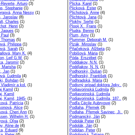
-Reverte, Arturo
(3)
Plicka, Karel
(1)
ns, Stephanie
(1)
Plicková, Ester
(2)
ergová, Anna Nessy
(1)
Plichotová, Anne
(4)
š, Jaroslav
(8)
Plichtová, Jana
(1)
lt, Charles
(1)
Plokhy, Serhii
(1)
chot, Henri
(2)
Plooij X., Frans
(1)
, Jaques
(1)
Pludra, Benno
(1)
 Paul
(3)
Plum, Amy
(1)
, Thomas
(5)
Plummer, Deborah M.
(1)
ová, Philippa
(1)
Plzák, Miroslav
(1)
ová, Sarah
(1)
Pňačeková, Alžbeta
(1)
allová, Mary K.
(4)
Pobišová, Mária
(1)
on, Leif G.W.
(1)
Póda, Erszébet
(1)
ka, Jaromír
(2)
Poddiakov, N.N.
(1)
, Marisha
(1)
Podďjakov, N. N.
(1)
, Jan
(1)
Podhorský, Dušan
(1)
vá, Ľudmila
(4)
Podhorský, František
(1)
ki, Bohdan
(1)
Podhradská, Mária
(1)
 Vladimír a kol.
(1)
Podivný prípad doktora Jeky..
(1)
aj Kamil
(1)
Podjavorinská Ľudmila
(5)
aj, Kamil
Podjavorinská, Ľudmila
j, Kamil, 1945-
(1)
Podjavorinská, Ľudmila, 187..
(9)
ková, Patrícia
(1)
Podľa Cécile Aubryovej
(2)
sonová, Alice
(1)
Podlaha, Přemek
(3)
sová, Cheri Ann
(1)
Podlaha, Přemek Savinec, Ji..
(1)
ssen, Wilhelm H.
(1)
Podmanický, Ján
(2)
yová, Oľga
(2)
Podolák Peter
(1)
y, Aline de
(4)
Podolák, Ján
(1)
ka, Eduard
(9)
Podolan, Peter
(1)
ka, Peter
(4)
Podolinská, Tatiana
(1)