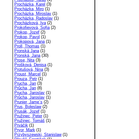
Procházka, Karel
(3)
Procházka, Miro
(1)
Procházka, Miroslav
(1)
Procházka, Radoslav
(1)
Procházková, Iva
(2)
Prokofievová, Sofja
(2)
Prokop, Jozef
(2)
Prokop, Pavol
(1)
Prokopová, Jana
(1)
Proll, Thomas
(1)
Pronská Jana
(1)
Pronská, Jana
(30)
Prose, Nita
(3)
Prošková, Denisa
(1)
Protušová, Nina
(3)
Proust, Marcel
(1)
Prouza, Petr
(1)
Prucha, Jan
(3)
Průcha, Jan
(8)
Prucha, Jaroslav
(1)
Průcha, Jaroslav
(1)
Prunier, Jame´s
(2)
Prus, Boleslaw
(2)
Prusák, Jozef
(1)
Pružinec, Peter
(1)
Pružinec, Tomáš
(1)
Prváčik
(1)
Pryor, Mark
(1)
Przybyszewski, Stanislaw
(1)