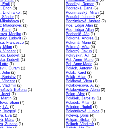
, Emil
(1)
Podoľnyj, Roman
(1)
, Erich
(8)
Podracká, Dana
(6)
, Erich a kol.
(1)
Podrimavský, Milan
(1)
i, Sándor
(1)
Podušel, Ľubomír
(2)
 Mikulášová
(1)
Podzimková, Andrea
(2)
 z Mladoňovic
(1)
Poe, Edgar Alan
(1)
, Kamil
(1)
Poe, Edgar Allan
(2)
ková, Monika
(1)
Pochanič, Ján
(1)
nsky, Ľudovít
(2)
Pokorná, Andrea
(1)
rca, Francesco
(1)
Pokorná, Marie
(1)
š, Milan
(1)
Pokorná, Věra
(4)
š, Vincent
(1)
Pokorný, Jakub
(1)
ško, Ĺudovít
(1)
Pokryškin, A.I.
(1)
ško, Ľudovít
(1)
Pol, Anne- Marie
(2)
 Lotte
(1)
Pol, Anne-Marie
(4)
švili, Guram
(1)
Polách, Antonín
(1)
, John
(2)
Polák, Karol
(2)
, Borislav
(1)
Polák, Milan
(1)
, Vincent
(1)
Poláková, Viera
(1)
, Vladimír
(2)
Polakovičová, A.
(2)
ánošová, Božena
(1)
Polakovičová, Alena
(2)
, Jozef
(1)
Polan, Alex
(1)
 Martin
(2)
Polášek, Jaroslav
(1)
ffová, Shani
(7)
Polášek, Milan
(1)
, I.A.
(1)
Poledne, Rudolf
(1)
, Jevgenij
(1)
Poledníková, Ľubica
(1)
vá, Eva
(1)
Polevoj, Boris
(4)
vá, Mária
(1)
Polgári, Štefan
(2)
vá, Zuzana
(1)
Poliach, Vladimír
(1)