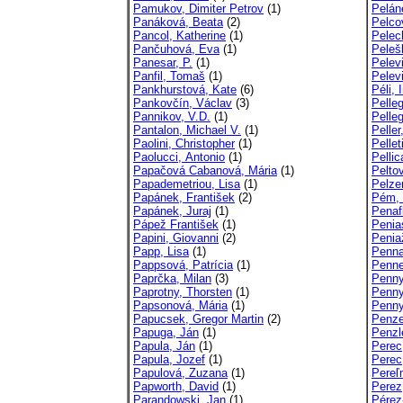
Pamukov, Dimiter Petrov
(1)
Pelán
Panáková, Beata
(2)
Pelco
Pancol, Katherine
(1)
Pelec
Pančuhová, Eva
(1)
Peleš
Panesar, P.
(1)
Pelevi
Panfil, Tomaš
(1)
Pelevi
Pankhurstová, Kate
(6)
Péli, 
Pankovčín, Václav
(3)
Pelleg
Pannikov, V.D.
(1)
Pelle
Pantalon, Michael V.
(1)
Peller
Paolini, Christopher
(1)
Pelle
Paolucci, Antonio
(1)
Pellic
Papačová Cabanová, Mária
(1)
Pelto
Papademetriou, Lisa
(1)
Pelze
Papánek, František
(2)
Pém, 
Papánek, Juraj
(1)
Penaf
Pápež František
(1)
Penia
Papini, Giovanni
(2)
Penia
Papp, Lisa
(1)
Penna
Pappsová, Patrícia
(1)
Penne
Paprčka, Milan
(3)
Penny
Paprotny, Thorsten
(1)
Penny
Papsonová, Mária
(1)
Penny
Papucsek, Gregor Martin
(2)
Penze
Papuga, Ján
(1)
Penzl
Papula, Ján
(1)
Perec
Papula, Jozef
(1)
Perec
Papulová, Zuzana
(1)
Pereľ
Papworth, David
(1)
Perez
Parandowski, Jan
(1)
Pérez