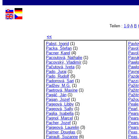
Teilen :
1-9
A
B
<<
Pabst, Ingrid
(1)
Pavlo
Packa, Štefan
(1)
Pavol
Pacner, Karel
(4)
Pavol
Pacoutová, Nathalie
(1)
Pavuk
Pacovský, Vladimír
(1)
Pawlo
Pačutová, Iveta
(1)
Pawlo
Pado, Juraj
(1)
Payne
Pado, Rudolf
(5)
Pazde
Padorrová, Sari
(1)
Pazzi
Padžev, M.G.
(1)
Pažit
Paetrová, Maxine
(1)
Pažitn
Pagáč, Ján
(1)
Pažit
Pagan, Jozef
(1)
Pažou
Pageová, Libby
(2)
Peale
Pageová, Sally
(1)
Pearl
Paglia, Isabella
(1)
Pears
Pagnol, Marcel
(1)
Pears
Pacher, Jozef
(1)
Pears
Paigeová, Laurelin
(3)
Pears
Paimer, Douglas
(1)
Peas,
Pairault, Suzanne
(6)
Peas,