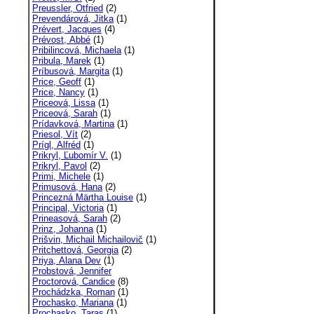
Preussler, Otfried
(2)
Prevendárová, Jitka
(1)
Prévert, Jacques
(4)
Prévost, Abbé
(1)
Pribilincová, Michaela
(1)
Pribula, Marek
(1)
Príbusová, Margita
(1)
Price, Geoff
(1)
Price, Nancy
(1)
Priceová, Lissa
(1)
Priceová, Sarah
(1)
Prídavková, Martina
(1)
Priesol, Vít
(2)
Prígl, Alfréd
(1)
Prikryl, Ľubomír V.
(1)
Prikryl, Pavol
(2)
Primi, Michele
(1)
Primusová, Hana
(2)
Princezná Märtha Louise
(1)
Principal, Victoria
(1)
Prineasová, Sarah
(2)
Prinz, Johanna
(1)
Prišvin, Michail Michailovič
(1)
Pritchettová, Georgia
(2)
Priya, Alana Dev
(1)
Probstová, Jennifer
Proctorová, Candice
(8)
Prochádzka, Roman
(1)
Prochasko, Mariana
(1)
Prochasko, Taras
(1)