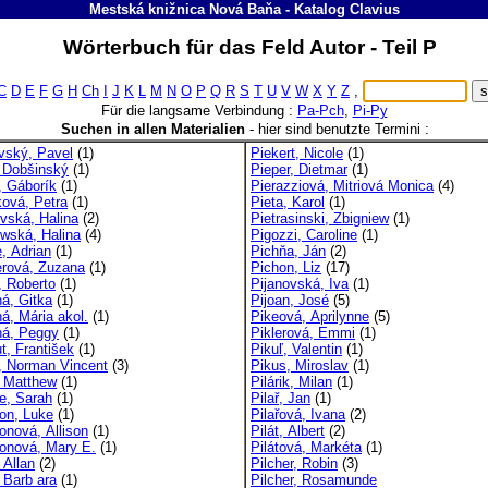
Mestská knižnica Nová Baňa
-
Katalog
Clavius
Wörterbuch für das Feld Autor - Teil P
C
D
E
F
G
H
Ch
I
J
K
L
M
N
O
P
Q
R
S
T
U
V
W
X
Y
Z
,
Für die langsame Verbindung :
Pa-Pch
,
Pi-Py
Suchen in allen Materialien
-
hier sind benutzte Termini :
vský, Pavel
(1)
Piekert, Nicole
(1)
 Dobšinský
(1)
Pieper, Dietmar
(1)
, Gáborík
(1)
Pierazziová, Mitriová Monica
(4)
ová, Petra
(1)
Pieta, Karol
(1)
vská, Halina
(2)
Pietrasinski, Zbigniew
(1)
wská, Halina
(4)
Pigozzi, Caroline
(1)
, Adrian
(1)
Pichňa, Ján
(2)
rová, Zuzana
(1)
Pichon, Liz
(17)
, Roberto
(1)
Pijanovská, Iva
(1)
ná, Gitka
(1)
Pijoan, José
(5)
á, Mária akol.
(1)
Pikeová, Aprilynne
(5)
ná, Peggy
(1)
Piklerová, Emmi
(1)
t, František
(1)
Pikuľ, Valentin
(1)
, Norman Vincent
(3)
Pikus, Miroslav
(1)
, Matthew
(1)
Pilárik, Milan
(1)
e, Sarah
(1)
Pilař, Jan
(1)
on, Luke
(1)
Pilařová, Ivana
(2)
onová, Allison
(1)
Pilát, Albert
(2)
onová, Mary E.
(1)
Pilátová, Markéta
(1)
 Allan
(2)
Pilcher, Robin
(3)
 Barb ara
(1)
Pilcher, Rosamunde