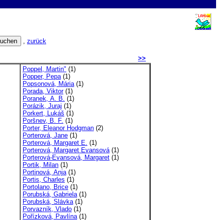
,
zurück
>>
Poppel, Martin"
(1)
Popper, Pepa
(1)
Popsonová, Mária
(1)
Porada, Viktor
(1)
Poranek, A. B.
(1)
Porázik, Juraj
(1)
Porkert, Lukáš
(1)
Poršnev, B. F.
(1)
Porter, Eleanor Hodgman
(2)
Porterová, Jane
(1)
Porterová, Margaret E.
(1)
Porterová, Margaret Evansová
(1)
Porterová-Evansová, Margaret
(1)
Portik, Milan
(1)
Portinová, Anja
(1)
Portis, Charles
(1)
Portolano, Brice
(1)
Porubská, Gabriela
(1)
Porubská, Slávka
(1)
Porvazník, Vlado
(1)
Pořízková, Pavlína
(1)