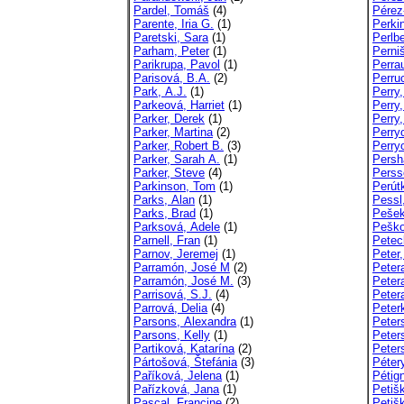
Pardel, Tomáš
(4)
Pérez
Parente, Iria G.
(1)
Perki
Paretski, Sara
(1)
Perlb
Parham, Peter
(1)
Perni
Parikrupa, Pavol
(1)
Perrau
Parisová, B.A.
(2)
Perru
Park, A.J.
(1)
Perry
Parkeová, Harriet
(1)
Perry,
Parker, Derek
(1)
Perry
Parker, Martina
(2)
Perry
Parker, Robert B.
(3)
Perry
Parker, Sarah A.
(1)
Persh
Parker, Steve
(4)
Perss
Parkinson, Tom
(1)
Perút
Parks, Alan
(1)
Pessl
Parks, Brad
(1)
Pešek
Parksová, Adele
(1)
Peško
Parnell, Fran
(1)
Petec
Parnov, Jeremej
(1)
Peter,
Parramón, José M
(2)
Peter
Parramón, José M.
(3)
Peter
Parrisová, S.J.
(4)
Petera
Parrová, Delia
(4)
Peter
Parsons, Alexandra
(1)
Peter
Parsons, Kelly
(1)
Peter
Partiková, Katarína
(2)
Peter
Pártošová, Štefánia
(3)
Péter
Paříková, Jelena
(1)
Pétign
Pařízková, Jana
(1)
Petiš
Pascal, Francine
(2)
Petiš